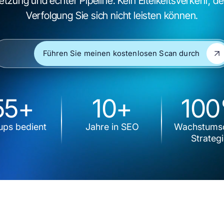
tzung und echter Pipeline. Kein Eitelkeitsverkehr, d
Verfolgung Sie sich nicht leisten können.
ebsite-URL
Führen Sie meinen kostenlosen Scan durch
Führen Sie meinen kostenlosen Scan durch
55+
10+
10
ups bedient
Jahre in SEO
Wachstumso
Strateg