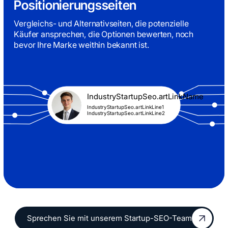
Positionierungsseiten
Vergleichs- und Alternativseiten, die potenzielle
Käufer ansprechen, die Optionen bewerten, noch
bevor Ihre Marke weithin bekannt ist.
IndustryStartupSeo.artLinkName
IndustryStartupSeo.artLinkLine1
IndustryStartupSeo.artLinkLine2
Sprechen Sie mit unserem Startup-SEO-Team