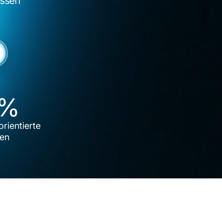
essen
0%
rientierte
ien