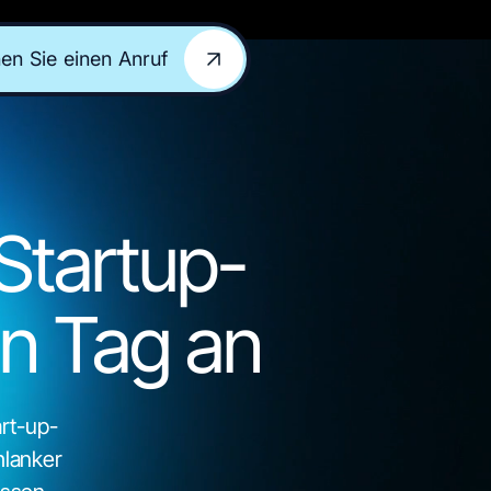
en Sie einen Anruf
en Sie einen Anruf
Startup-
n Tag an
rt-up-
hlanker