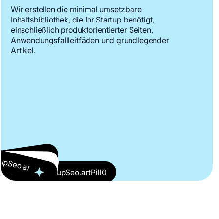
Wir erstellen die minimal umsetzbare
Inhaltsbibliothek, die Ihr Startup benötigt,
einschließlich produktorientierter Seiten,
Anwendungsfallleitfäden und grundlegender
Artikel.
upSeo.artPill5
upSeo.artPill4
upSeo.artPill2
upSeo.artPill1
upSeo.artPill3
IndustryStartupSeo.artPill0