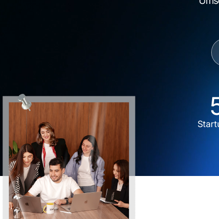
Umse
W
Start