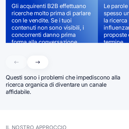
Gli acquirenti B2B effettuano
Le parole
ricerche molto prima di parlare
spesso u
con le vendite. Se i tuoi
la ricerca
contenuti non sono visibili, i
influenzar
concorrenti danno prima
proposte 
forma alla conversazione.
termine.
Questi sono i problemi che impediscono alla
ricerca organica di diventare un canale
affidabile.
IL NOSTRO APPROCCIO