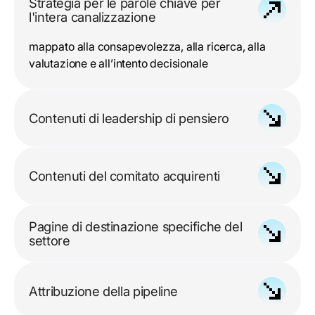
Strategia per le parole chiave per
l'intera canalizzazione
mappato alla consapevolezza, alla ricerca, alla
valutazione e all’intento decisionale
Contenuti di leadership di pensiero
costruito attorno alle competenze e ai fattori
scatenanti dell’acquisto
Contenuti del comitato acquirenti
per gli stakeholder tecnici, finanziari, operativi ed
Pagine di destinazione specifiche del
esecutivi
settore
per ogni linea verticale e di servizio
Attribuzione della pipeline