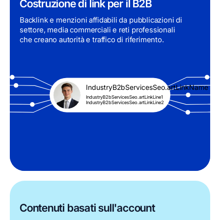
Costruzione di link per il B2B
Backlink e menzioni affidabili da pubblicazioni di
settore, media commerciali e reti professionali
che creano autorità e traffico di riferimento.
IndustryB2bServicesSeo.artLinkName
IndustryB2bServicesSeo.artLinkLine1
IndustryB2bServicesSeo.artLinkLine2
Contenuti basati sull'account