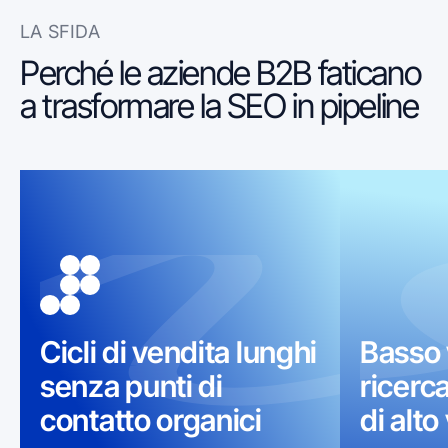
LA SFIDA
Perché le aziende B2B faticano
a trasformare la SEO in pipeline
Cicli di vendita lunghi
Basso 
senza punti di
ricerc
contatto organici
di alto