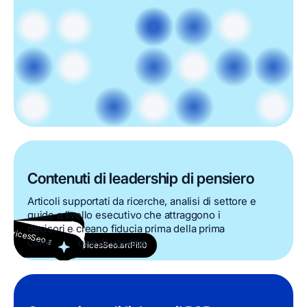
Contenuti di leadership di pensiero
Articoli supportati da ricerche, analisi di settore e
guide a livello esecutivo che attraggono i
ervicesSeo.artPill5
ervicesSeo.artPill4
ervicesSeo.artPill2
ervicesSeo.artPill1
decisori e creano fiducia prima della prima
ervicesSeo.artPill3
conversazione di vendita.
IndustryB2bServicesSeo.artPill0