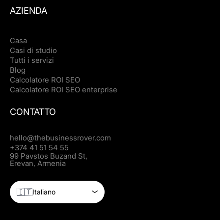
AZIENDA
Casa
Casi di studio
Tutti i servizi
Blog
Calcolatore ROI SEO
Calcolatore ROI SEO enterprise
CONTATTO
hello@thebusinessrover.com
+374 41 51 54 55
99 Pavstos Buzand St,
Erevan, Armenia
🇮🇹
Italiano