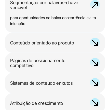
Segmentação por palavras-chave
vencível
para oportunidades de baixa concorrência e alta
intenção
Conteúdo orientado ao produto
mapeado para casos de uso, pontos
Páginas de posicionamento
problemáticos e intenção de inscrição
competitivo
para comparação e pesquisas alternativas
Sistemas de conteúdo enxutos
essa escala conforme sua equipe e seu orçamento
crescem
Atribuição de crescimento