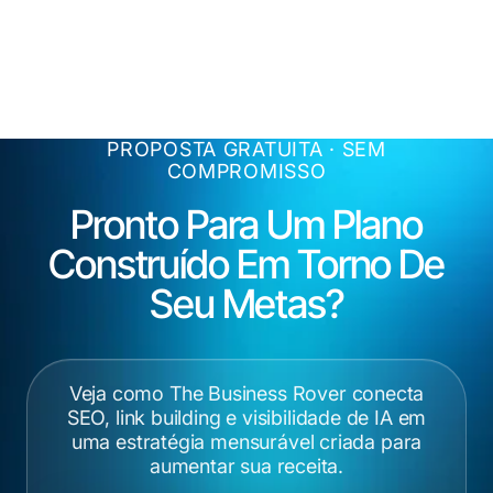
PROPOSTA GRATUITA · SEM
COMPROMISSO
Pronto Para Um Plano
Construído Em Torno De
Seu
Metas?
Veja como The Business Rover conecta
SEO, link building e visibilidade de IA em
uma estratégia mensurável criada para
aumentar sua receita.