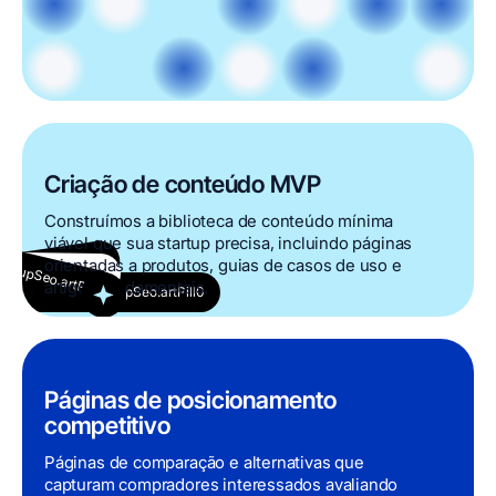
Criação de conteúdo MVP
Construímos a biblioteca de conteúdo mínima
viável que sua startup precisa, incluindo páginas
tartupSeo.artPill5
tartupSeo.artPill4
tartupSeo.artPill2
orientadas a produtos, guias de casos de uso e
tartupSeo.artPill1
tartupSeo.artPill3
artigos fundamentais.
IndustryStartupSeo.artPill0
Páginas de posicionamento
competitivo
Páginas de comparação e alternativas que
capturam compradores interessados ​​avaliando