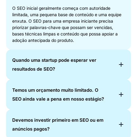
O SEO inicial geralmente começa com autoridade
limitada, uma pequena base de conteúdo e uma equipe
enxuta. O SEO para uma empresa iniciante precisa
priorizar palavras-chave que possam ser vencidas,
bases técnicas limpas e conteúdo que possa apoiar a
adoção antecipada do produto.
Quando uma startup pode esperar ver
resultados de SEO?
Muitas vezes, as startups podem ver a indexação e o
Temos um orçamento muito limitado. O
movimento inicial de classificação nos primeiros meses.
SEO ainda vale a pena em nosso estágio?
O tráfego e o pipeline significativos geralmente
demoram mais e dependem da idade do domínio, da
concorrência, da velocidade de publicação, da
Sim, mas a estratégia precisa ser focada. Os serviços de
configuração técnica e da construção de autoridade.
Devemos investir primeiro em SEO ou em
SEO para equipes de startups devem priorizar primeiro
anúncios pagos?
as bases de maior impacto, incluindo configuração
técnica, palavras-chave que podem ser vencidas,